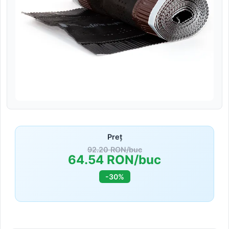
Preț
92.20 RON/buc
64.54 RON/buc
-30%