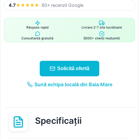
4.7
★
★
★
★
★
· 60+ recenzii Google
Răspuns rapid
Livrare 2-7 zile lucrătoare
Consultanță gratuită
5000+ clienți mulțumiți
Solicită ofertă
Sună echipa locală din Baia Mare
Specificații