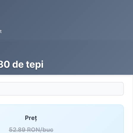
t
80 de tepi
Preț
52.89 RON/buc