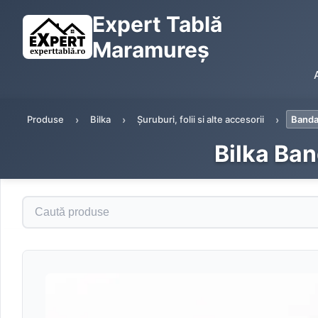
Expert Tablă
Maramureș
Produse
Bilka
Șuruburi, folii si alte accesorii
Banda 
Bilka Ban
Caută produse