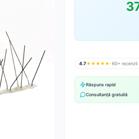
3
Sageac
Tablă fațadă
Tablă modulară
Tablă industrială
4.7
★
★
★
★
★
· 60+ recenzii
Șipci gard metalic
Răspuns rapid
Consultanță gratuită
Panouri gard
Accesorii din tablă