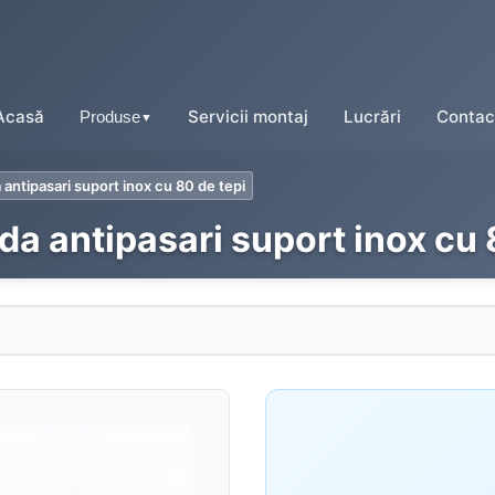
Acasă
Servicii montaj
Lucrări
Contac
Produse
▼
antipasari suport inox cu 80 de tepi
da antipasari suport inox cu 
Tablă tip țiglă
Tablă cutată
Tablă fălțuită
Tablă prefălțuită click
Tablă tip șindrilă