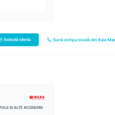
Suruburi, folii și alte
componente
Sistem pluvial
Sună echipa locală din Baia Ma
Solicită ofertă
FOLII SI ALTE ACCESORII