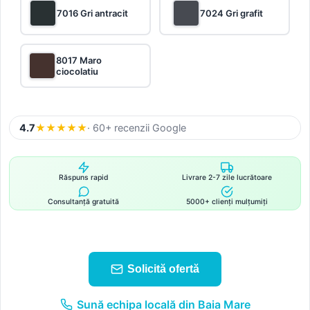
7016 Gri antracit
7024 Gri grafit
8017 Maro
ciocolatiu
4.7
★
★
★
★
★
· 60+ recenzii Google
Răspuns rapid
Livrare 2-7 zile lucrătoare
Consultanță gratuită
5000+ clienți mulțumiți
Solicită ofertă
Sună echipa locală din Baia Mare