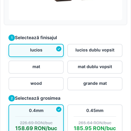
Selectează finisajul
1
lucios
lucios dublu vopsit
mat
mat dublu vopsit
wood
grande mat
Selectează grosimea
2
0.4mm
0.45mm
226.69 RON/buc
265.64 RON/buc
158.69 RON/buc
185.95 RON/buc