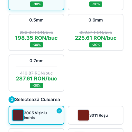
-30%
-30%
0.5mm
0.6mm
283.36 RON/buc
322.31 RON/buc
198.35 RON/buc
225.61 RON/buc
-30%
-30%
0.7mm
410.87 RON/buc
287.61 RON/buc
-30%
Selectează Culoarea
3
3005 Vișiniu
3011 Roșu
închis