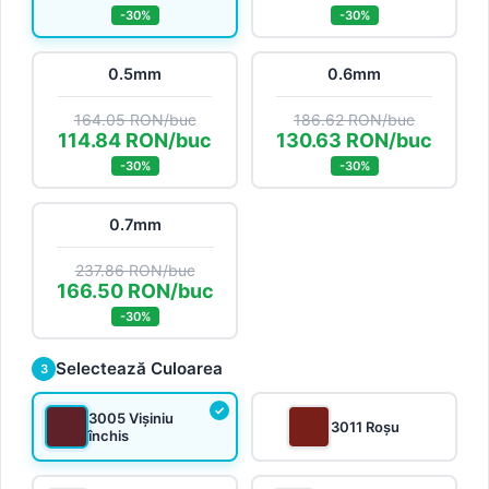
-30%
-30%
0.5mm
0.6mm
164.05 RON/buc
186.62 RON/buc
114.84 RON/buc
130.63 RON/buc
-30%
-30%
0.7mm
237.86 RON/buc
166.50 RON/buc
-30%
Selectează Culoarea
3
3005 Vișiniu
3011 Roșu
închis