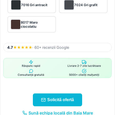
7016 Gri antracit
7024 Gri grafit
8017 Maro
ciocolatiu
4.7
★
★
★
★
★
· 60+ recenzii Google
Răspuns rapid
Livrare 2-7 zile lucrătoare
Consultanță gratuită
5000+ clienți mulțumiți
Solicită ofertă
Sună echipa locală din Baia Mare