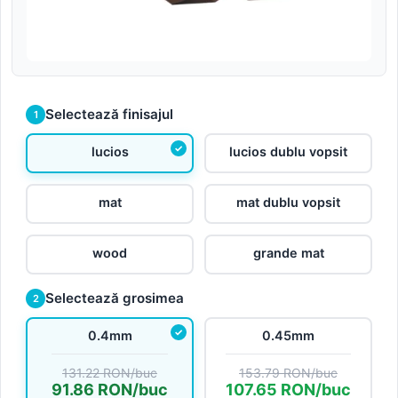
Selectează finisajul
1
lucios
lucios dublu vopsit
mat
mat dublu vopsit
wood
grande mat
Selectează grosimea
2
0.4mm
0.45mm
131.22 RON/buc
153.79 RON/buc
91.86 RON/buc
107.65 RON/buc