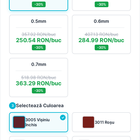
-30%
-30%
0.5mm
0.6mm
357.92 RON/buc
407.13 RON/buc
250.54 RON/buc
284.99 RON/buc
-30%
-30%
0.7mm
518.98 RON/buc
363.29 RON/buc
-30%
Selectează Culoarea
3
3005 Vișiniu
3011 Roșu
închis