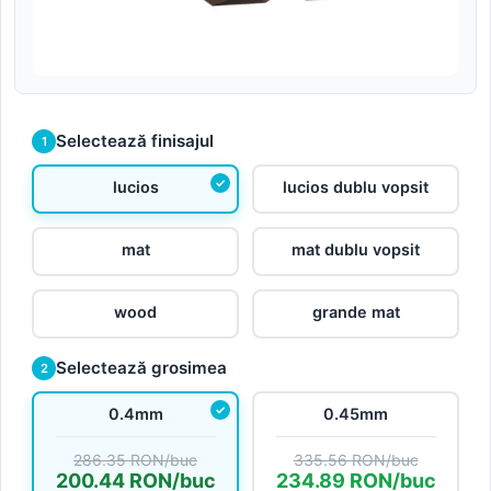
Selectează finisajul
1
lucios
lucios dublu vopsit
mat
mat dublu vopsit
wood
grande mat
Selectează grosimea
2
0.4mm
0.45mm
286.35 RON/buc
335.56 RON/buc
200.44 RON/buc
234.89 RON/buc