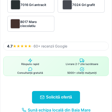
7016 Gri antracit
7024 Gri grafit
8017 Maro
ciocolatiu
4.7
★
★
★
★
★
· 60+ recenzii Google
Răspuns rapid
Livrare 2-7 zile lucrătoare
Consultanță gratuită
5000+ clienți mulțumiți
Solicită ofertă
Sună echipa locală din Baia Mare