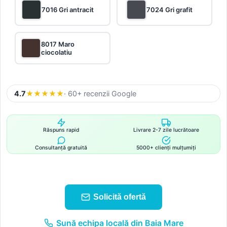
7016 Gri antracit
7024 Gri grafit
8017 Maro
ciocolatiu
4.7
★
★
★
★
★
· 60+ recenzii Google
Răspuns rapid
Livrare 2-7 zile lucrătoare
Consultanță gratuită
5000+ clienți mulțumiți
Solicită ofertă
Sună echipa locală din Baia Mare