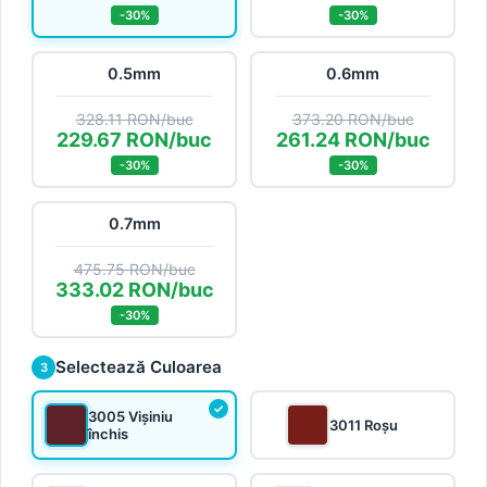
-30%
-30%
0.5mm
0.6mm
328.11 RON/buc
373.20 RON/buc
229.67 RON/buc
261.24 RON/buc
-30%
-30%
0.7mm
475.75 RON/buc
333.02 RON/buc
-30%
Selectează Culoarea
3
3005 Vișiniu
3011 Roșu
închis