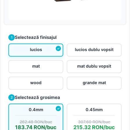
Selectează finisajul
1
lucios
lucios dublu vopsit
mat
mat dublu vopsit
wood
grande mat
Selectează grosimea
2
0.4mm
0.45mm
262.48 RON/buc
307.60 RON/buc
183.74 RON/buc
215.32 RON/buc