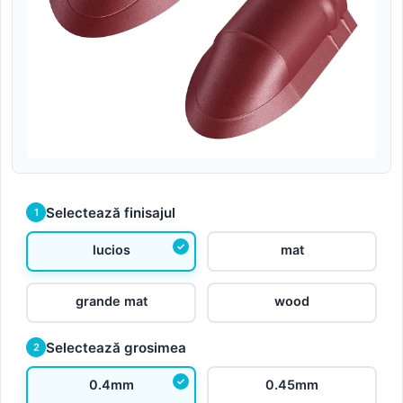
Selectează finisajul
1
lucios
mat
grande mat
wood
Selectează grosimea
2
0.4mm
0.45mm