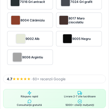
7016 Gri antracit
7024 Gri grafit
8017 Maro
8004 Cărămiziu
ciocolatiu
9002 Alb
9005 Negru
9006 Argintiu
4.7
★
★
★
★
★
· 60+ recenzii Google
Răspuns rapid
Livrare 2-7 zile lucrătoare
Consultanță gratuită
5000+ clienți mulțumiți