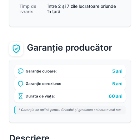
Timp de
Între 2 și 7 zile lucrătoare oriunde
livrare:
în țară
Garanție producător
5 ani
Garanție culoare:
5 ani
Garanție coroziune:
60 ani
Durată de viață:
* Garanția se aplică pentru finisajul și grosimea selectate mai sus
Descriere